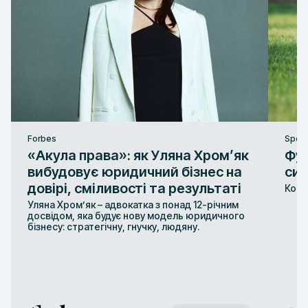
Forbes
Sport
«Акула права»: як Уляна Хром’як
Фут
вибудовує юридичний бізнес на
сис
довірі, сміливості та результаті
Конт
Уляна Хром’як – адвокатка з понад 12-річним
досвідом, яка будує нову модель юридичного
бізнесу: стратегічну, гнучку, людяну.