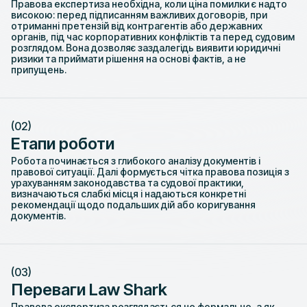
Правова експертиза необхідна, коли ціна помилки є надто
високою: перед підписанням важливих договорів, при
отриманні претензій від контрагентів або державних
органів, під час корпоративних конфліктів та перед судовим
розглядом. Вона дозволяє заздалегідь виявити юридичні
ризики та приймати рішення на основі фактів, а не
припущень.
(02)
Етапи роботи
Робота починається з глибокого аналізу документів і
правової ситуації. Далі формується чітка правова позиція з
урахуванням законодавства та судової практики,
визначаються слабкі місця і надаються конкретні
рекомендації щодо подальших дій або коригування
документів.
(03)
Переваги Law Shark
Правова експертиза розглядається не формально, а як