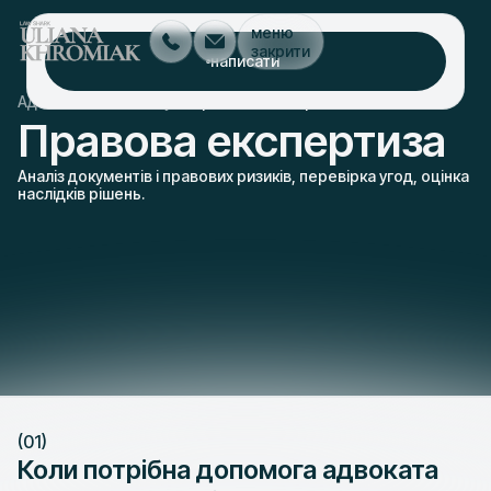
меню
закрити
написати
/
/
Адвокат Львів
послуги
правова експертиза
Правова експертиза
Аналіз документів і правових ризиків, перевірка угод, оцінка
наслідків рішень.
(01)
Коли потрібна допомога адвоката