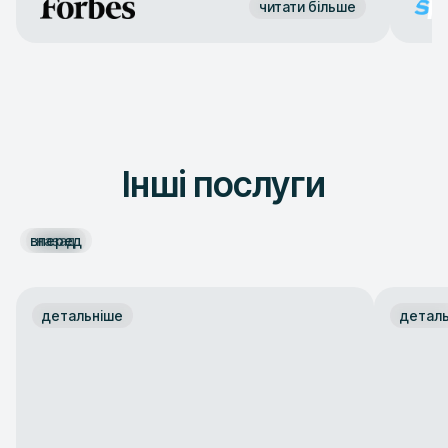
читати більше
Інші послуги
вперед
назад
детальніше
детал