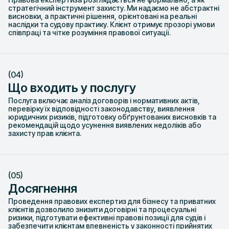
стратегічний інструмент захисту. Ми надаємо не абстрактні
висновки, а практичні рішення, орієнтовані на реальні
наслідки та судову практику. Клієнт отримує прозорі умови
співпраці та чітке розуміння правової ситуації.
(04)
Що входить у послугу
Послуга включає аналіз договорів і нормативних актів,
перевірку їх відповідності законодавству, виявлення
юридичних ризиків, підготовку обґрунтованих висновків та
рекомендацій щодо усунення виявлених недоліків або
захисту прав клієнта.
(05)
Досягнення
Проведення правових експертиз для бізнесу та приватних
клієнтів дозволило знизити договірні та процесуальні
ризики, підготувати ефективні правові позиції для судів і
забезпечити клієнтам впевненість у законності прийнятих