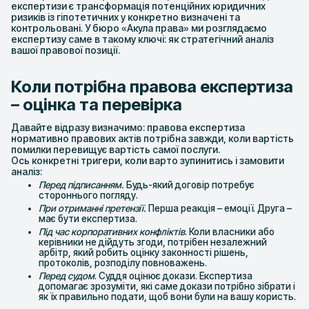
експертизи є трансформація потенційних юридичних
ризиків із гіпотетичних у конкретно визначені та
контрольовані. У бюро «Акула права» ми розглядаємо
експертизу саме в такому ключі: як стратегічний аналіз
вашої правової позиції.
Коли потрібна правова експертиза
– оцінка та перевірка
Давайте відразу визначимо: правова експертиза
нормативно правових актів потрібна завжди, коли вартість
помилки перевищує вартість самої послуги.
Ось конкретні тригери, коли варто зупинитись і замовити
аналіз:
Перед підписанням.
Будь-який договір потребує
стороннього погляду.
При отриманні претензії.
Перша реакція – емоції. Друга –
має бути експертиза.
Під час корпоративних конфліктів
. Коли власники або
керівники не дійдуть згоди, потрібен незалежний
арбітр, який робить оцінку законності рішень,
протоколів, розподілу повноважень.
Перед судом
. Суддя оцінює докази. Експертиза
допомагає зрозуміти, які саме докази потрібно зібрати і
як їх правильно подати, щоб вони були на вашу користь.