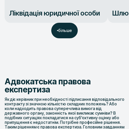
Ліквідація юридичної особи
Шлюб
більше
Адвокатська правова
експертиза
Як діє керівник при необхідності підписання відповідального
контракту зі значною кількістю складних положень? Або
коли надходить правова суперечлива вимога від
державного органу, законність якої викликає сумніви? В
подібних ситуаціях покладатися на суб'єктивну оцінку або
припущення є недостатнім. Потрібне професійне рішення.
Таким рішенням є правова експертиза. Головним завданням