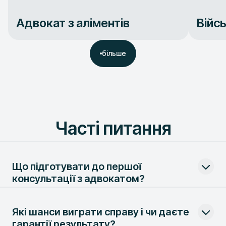
Адвокат з аліментів
Війс
більше
Часті питання
Що підготувати до першої
консультації з адвокатом?
Візьміть усі наявні документи: договори, листування,
Які шанси виграти справу і чи даєте
протоколи, рішення органів влади чи суду.​ З усім іншим
наші спеціалісти допоможуть та розберуться в процесі.
гарантії результату?