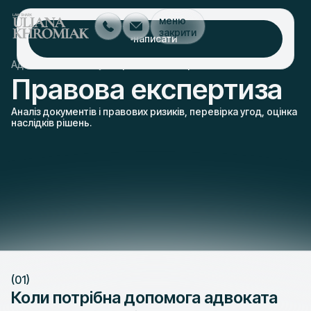
меню
закрити
написати
/
/
Адвокат Київ
послуги
правова експертиза
Правова експертиза
Аналіз документів і правових ризиків, перевірка угод, оцінка
наслідків рішень.
(01)
Коли потрібна допомога адвоката