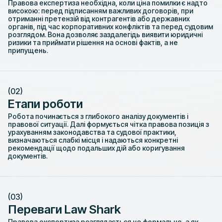
Правова експертиза необхідна, коли ціна помилки є надто
високою: перед підписанням важливих договорів, при
отриманні претензій від контрагентів або державних
органів, під час корпоративних конфліктів та перед судовим
розглядом. Вона дозволяє заздалегідь виявити юридичні
ризики та приймати рішення на основі фактів, а не
припущень.
(02)
Етапи роботи
Робота починається з глибокого аналізу документів і
правової ситуації. Далі формується чітка правова позиція з
урахуванням законодавства та судової практики,
визначаються слабкі місця і надаються конкретні
рекомендації щодо подальших дій або коригування
документів.
(03)
Переваги Law Shark
Правова експертиза розглядається не формально, а як