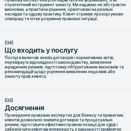
стратегічний інструмент захисту. Ми надаємо не абстрактні
висновки, а практичні рішення, орієнтовані на реальні
наслідки та судову практику. Клієнт отримує прозорі умови
співпраці та чітке розуміння правової ситуації.
(04)
Що входить у послугу
Послуга включає аналіз договорів і нормативних актів,
перевірку їх відповідності законодавству, виявлення
юридичних ризиків, підготовку обґрунтованих висновків та
рекомендацій щодо усунення виявлених недоліків або
захисту прав клієнта.
(05)
Досягнення
Проведення правових експертиз для бізнесу та приватних
клієнтів дозволило знизити договірні та процесуальні
ризики, підготувати ефективні правові позиції для судів і
забезпечити клієнтам впевненість у законності прийнятих