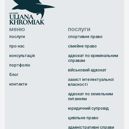
меню
послуги
послуги
спортивне право
про нас
сімейне право
консультація
адвокат по кримінальним
справам
портфоліо
військовий адвокат
блог
захист інтелектуальної
контакти
власності
адвокат по земельним
питанням
юридичний супровід
цивільне право
адміністративні справи