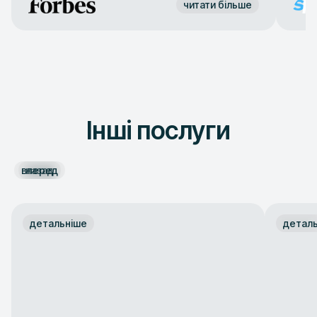
читати більше
Інші послуги
вперед
назад
детальніше
детал