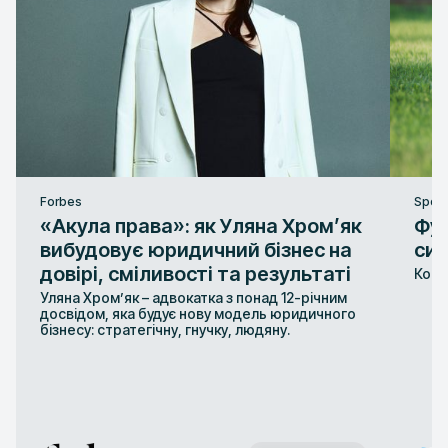
Forbes
Sport
«Акула права»: як Уляна Хром’як
Фут
вибудовує юридичний бізнес на
сис
довірі, сміливості та результаті
Конт
Уляна Хром’як – адвокатка з понад 12-річним
досвідом, яка будує нову модель юридичного
бізнесу: стратегічну, гнучку, людяну.