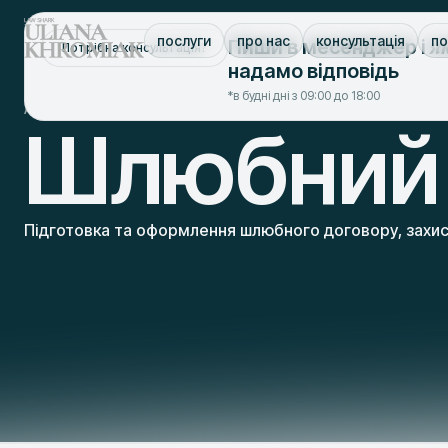
я
послуги
про нас
консультація
по
Пиши в месенджер і
Потрібна консультація?
надамо відповідь
*в будні дні з 09:00 до 18:00
/
/
/
Адвокат Київ
послуги
адвокат по сімейним справам київ
шлюб
Шлюбний 
Підготовка та оформлення шлюбного договору, захис