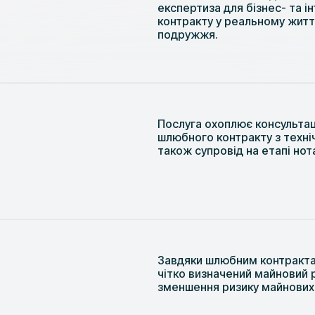
експертиза для бізнес- та і
контракту у реальному житт
подружжя.
Послуга охоплює консультаці
шлюбного контракту з техні
також супровід на етапі но
Завдяки шлюбним контракта
чітко визначений майновий 
зменшення ризику майнових 