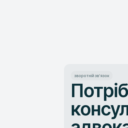
зворотній звʼязок
Потрі
консул
адвок