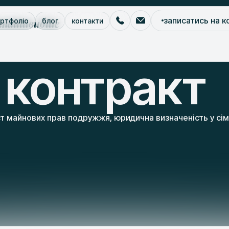
кнайшвидше
записатись на к
ртфоліо
блог
контакти
ний контракт
контракт
т майнових прав подружжя, юридична визначеність у сім