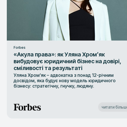
Forbes
«Акула права»: як Уляна Хром’як
вибудовує юридичний бізнес на довірі,
сміливості та результаті
Уляна Хром’як – адвокатка з понад 12-річним
досвідом, яка будує нову модель юридичного
бізнесу: стратегічну, гнучку, людяну.
читати більш