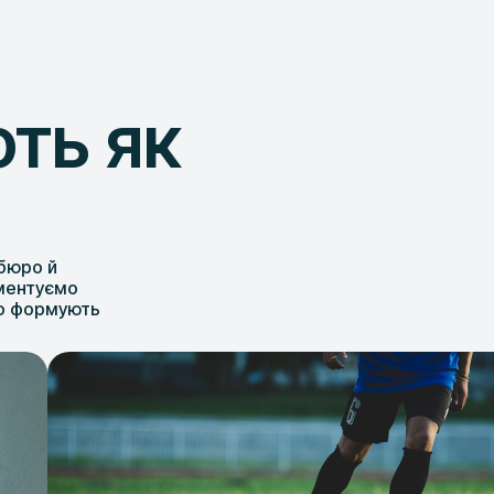
ть як
 бюро й
оментуємо
що формують