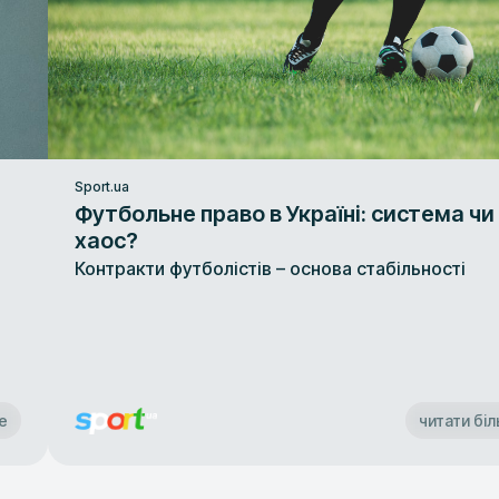
Sport.ua
Футбольне право в Україні: система чи
хаос?
Контракти футболістів – основа стабільності
е
читати бі