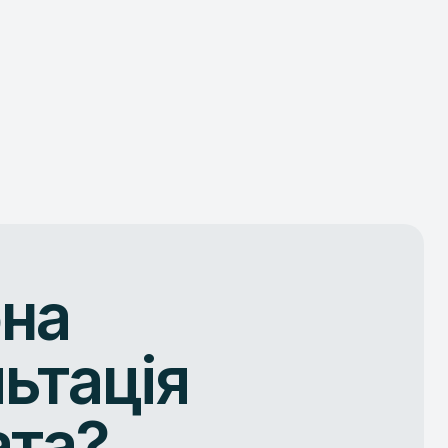
бна
ьтація
ата?