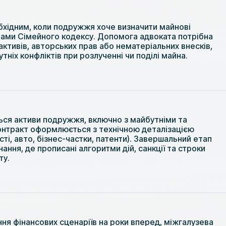
хідним, коли подружжя хоче визначити майнові
ами Сімейного кодексу. Допомога адвоката потрібна
-активів, авторських прав або нематеріальних внесків,
тніх конфліктів при розлученні чи поділі майна.
ься активи подружжя, включно з майбутніми та
онтракт оформлюється з технічною деталізацією
сті, авто, бізнес-частки, патенти). Завершальний етап
нання, де прописані алгоритми дій, санкції та строки
ту.
ня фінансових сценаріїв на роки вперед, міжгалузева