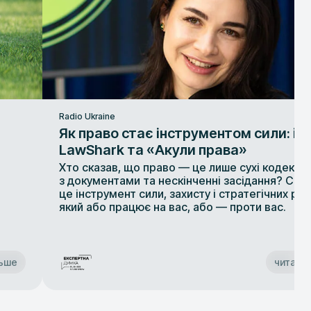
Radio Ukraine
Як право стає інструментом сили: іс
LawShark та «Акули права»
Хто сказав, що право — це лише сухі кодекси,
з документами та нескінченні засідання? Сьо
це інструмент сили, захисту і стратегічних ріш
який або працює на вас, або — проти вас.
льше
читати 