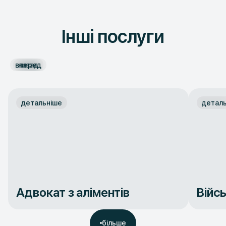
Інші послуги
вперед
назад
детальніше
детал
Адвокат з аліментів
Війс
більше