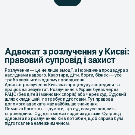
Адвокат з розлучення у Києві:
правовий супровід і захист
Розлучення — це не лише емоції, а і юридична процедура з
наслідками надовго. Квартира, діти, борги, бізнес — усе
треба вирішити в одному провадженні.
Адвокат розлучення Київ знає процедуру зсередини та
працює на результат. Розлучення в Україні буває через
РАЦС (без дітей і майнових спорів) або через суд. Судовий
шлях складніший і потребує підготовки. Тут правова
допомога адвоката має найбільше значення.
Помилка багатьох — думати, що суд сам усе поділить
справедливо. Суд діє в межах наданих доказів. Супровід
адвоката по розлученню Київ потрібен, щоб справа була
підготовлена належним чином.