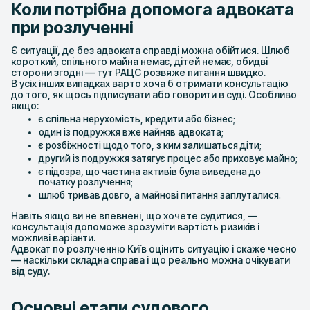
Коли потрібна допомога адвоката
при розлученні
Є ситуації, де без адвоката справді можна обійтися. Шлюб
короткий, спільного майна немає, дітей немає, обидві
сторони згодні — тут РАЦС розвяже питання швидко.
В усіх інших випадках варто хоча б отримати консультацію
до того, як щось підписувати або говорити в суді. Особливо
якщо:
є спільна нерухомість, кредити або бізнес;
один із подружжя вже найняв адвоката;
є розбіжності щодо того, з ким залишаться діти;
другий із подружжя затягує процес або приховує майно;
є підозра, що частина активів була виведена до
початку розлучення;
шлюб тривав довго, а майнові питання заплуталися.
Навіть якщо ви не впевнені, що хочете судитися, —
консультація допоможе зрозуміти вартість ризиків і
можливі варіанти.
Адвокат по розлученню Київ оцінить ситуацію і скаже чесно
— наскільки складна справа і що реально можна очікувати
від суду.
Основні етапи судового