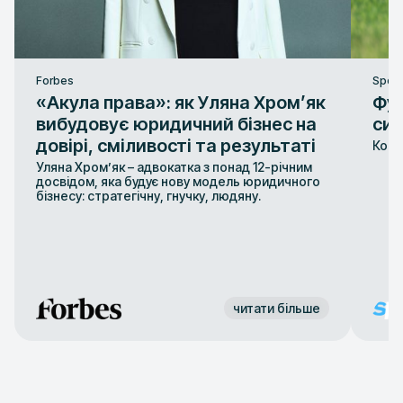
Forbes
Sport
«Акула права»: як Уляна Хром’як
Фут
вибудовує юридичний бізнес на
сис
довірі, сміливості та результаті
Конт
Уляна Хром’як – адвокатка з понад 12-річним
досвідом, яка будує нову модель юридичного
бізнесу: стратегічну, гнучку, людяну.
читати більше