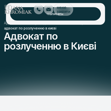
меню
закрити
написати
/
/
/
Адвокат Київ
послуги
адвокат по сімейним справам київ
адвокат по розлученню в києві
Адвокат по
розлученню в Києві