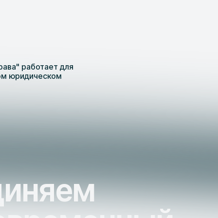
рава" работает для
ом юридическом
диняем