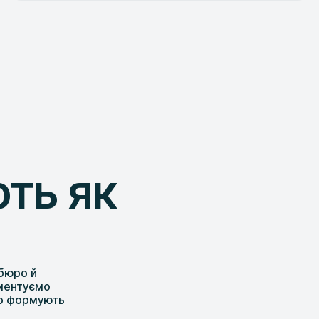
ть як
 бюро й
оментуємо
що формують