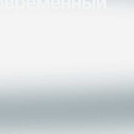
современный
овечность