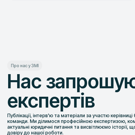
Про нас у ЗМІ
Нас запрошую
експертів
Публікації, інтерв'ю та матеріали за участю керівниці
команди. Ми ділимося професійною експертизою, к
актуальні юридичні питання та висвітлюємо історії, 
довіру до нашої роботи.