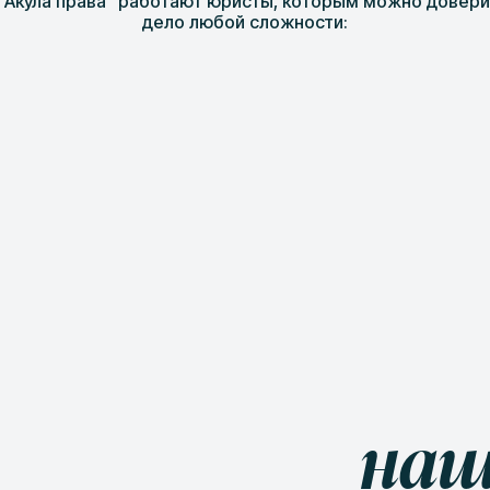
 "Акула права" работают юристы, которым можно довери
дело любой сложности:
на