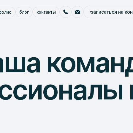
записаться на ко
фолио
блог
контакты
ша команд
ссионалы 