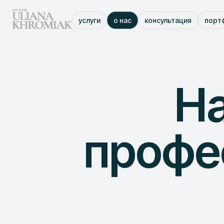
услуги
о нас
консультация
порт
На
профе