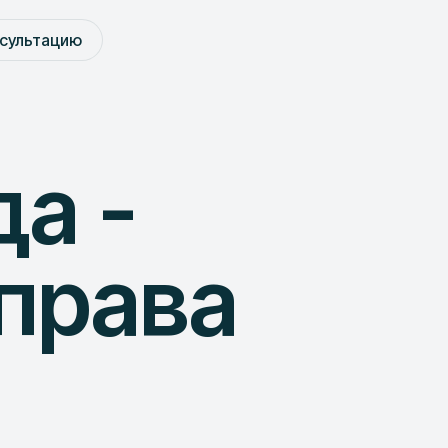
нсультацию
а -
права