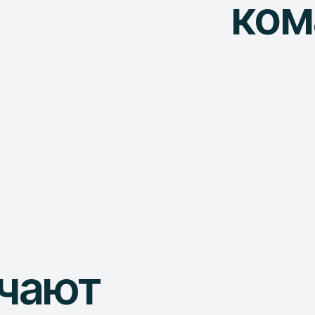
ком
учают