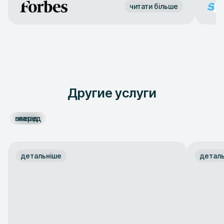
читати більше
Другие услуги
вперед
назад
детальніше
детал