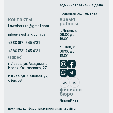
административные дела
Наш опыт — это не количество выигранных дел в
статистике, а глубокое знание того, как власть принимает
правовая экспертиза
решения. Мы знаем, например, что инспектор ГАИ,
контакты
время
составляя протокол, должен указать конкретные
работы
обстоятельства правонарушения, а не общие фразы. И
Law.sharkks@gmail.com
если этого нет — протокол можно обжаловать. Мы знаем,
г. Львов, с
как налоговая инспекция готовит материалы для проверки,
info@lawshark.com.ua
09:00 до
и можем определить, где в них пробел.
18:00
Обращаясь за услугами адвоката по административным
+380 (67) 745 4131
делам к нам, вы получаете не просто юриста, а защитника,
г. Киев, с
который берет на себя техническую часть вашего
+380 (73) 745 4131
09:00 до
конфликта с государством, оставляя вам спокойствие и
18:00
время для жизни или ведения бизнеса.
(адрес)
г. Львов, ул. Академика
Игоря Юхновского, 27
г. Киев, ул. Деловая 1/2,
офис 53
uk
ru
филиалы
бюро
Львов
Киев
политика конфиденциальности
карта сайта