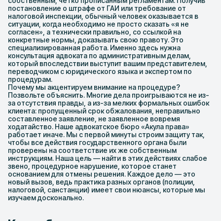
собственным, четко прописанным регламентам. Получив
постановление о штрафе от ГАИ или требование от
налоговой инспекции, обычный человек оказывается в
ситуации, когда необходимо не просто сказать «я не
согласен», а технически правильно, со ссылкой на
конкретные нормы, доказывать свою правоту. Это
специализированная работа. Именно здесь нужна
консультация адвоката по административным делам,
который впоследствии выступит вашим представителем,
переводчиком с юридического языка и экспертом по
процедурам.
Почему мы акцентируем внимание на процедуре?
Позвольте объяснить. Многие дела проигрываются не из-
за отсутствия правды, а из-за мелких формальных ошибок
клиента: пропущенный срок обжалования, неправильно
составленное заявление, не заявленное вовремя
ходатайство. Наше адвокатское бюро «Акула права»
работает иначе. Мы с первой минуты строим защиту так,
чтобы все действия государственного органа были
проверены на соответствие их же собственным
инструкциям. Наша цель — найти в этих действиях слабое
звено, процедурное нарушение, которое станет
основанием для отмены решения. Каждое дело — это
новый вызов, ведь практика разных органов (полиции,
налоговой, санстанции) имеет свои нюансы, которые мы
изучаем досконально.