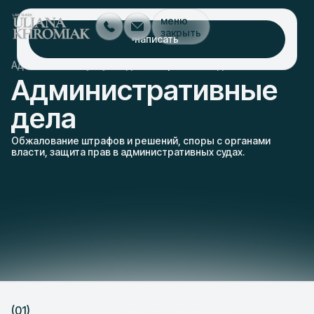
меню
закрыть
написать
/
/
Адвокат Львов
услуги
административные дела
Административные
дела
Обжалование штрафов и решений, споры с органами
власти, защита прав в административных судах.
(01)