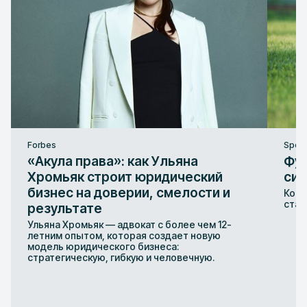
Forbes
Sport
«Акула права»: как Ульяна
Фут
Хромьяк строит юридический
сис
бизнес на доверии, смелости и
Конт
стаб
результате
Ульяна Хромьяк — адвокат с более чем 12-
летним опытом, которая создает новую
модель юридического бизнеса:
стратегическую, гибкую и человечную.