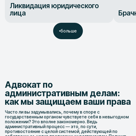
Ликвидация юридического
лица
Брач
больше
Адвокат по
административным делам:
как мы защищаем ваши права
Часто ли вы задумывались, почему в споре с
государственным органом чувствуете себя в невыгодном
положении? Это вполне закономерно. Ведь
административный процесс — это, по сути,
противостояние с целой системой, действующей по