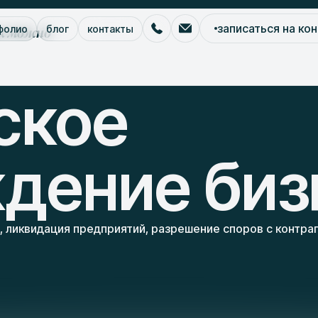
к можно
записаться на ко
фолио
блог
контакты
еское сопровождение бизнеса
ское
дение биз
 ликвидация предприятий, разрешение споров с контра