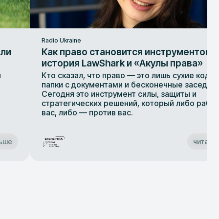
Radio Ukraine
или
Как право становится инструментом 
история LawShark и «Акулы права»
и
Кто сказал, что право — это лишь сухие кодек
папки с документами и бесконечные заседан
Сегодня это инструмент силы, защиты и
стратегических решений, который либо работ
вас, либо — против вас.
льше
читати 