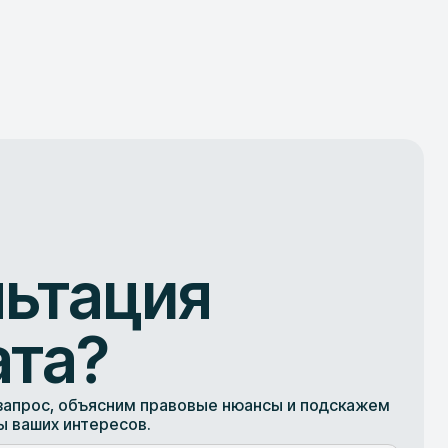
а
льтация
ата?
апрос, объясним правовые нюансы и подскажем
ы ваших интересов.