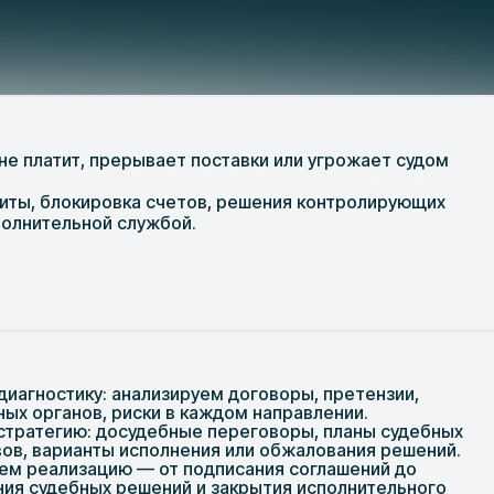
т не платит, прерывает поставки или угрожает судом
диты, блокировка счетов, решения контролирующих
полнительной службой.
иагностику: анализируем договоры, претензии,
ых органов, риски в каждом направлении.
тратегию: досудебные переговоры, планы судебных
вов, варианты исполнения или обжалования решений.
м реализацию — от подписания соглашений до
ния судебных решений и закрытия исполнительного