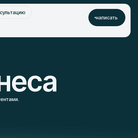
нсультацию
написать
неса
гентами.