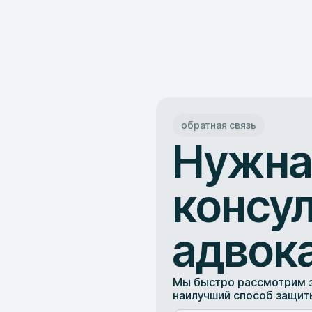
обратная связь
Нужн
консу
адвок
Мы быстро рассмотрим з
наилучший способ защит