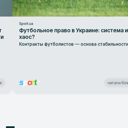
Sport.ua
т
Футбольное право в Украине: система 
ти
хаос?
Контракты футболистов — основа стабильност
м
е
читати бі