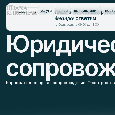
ка
услуги
о нас
консультация
порт
Пиши в мессенджер и
Нужна консультация?
быстрее
ответим
*в будние дни с 09:00 до 18:00
/
/
/
Адвокат Львов
услуги
юридическое сопровождение
юридич
Юридиче
сопровож
Корпоративное право, сопровождение IT-контрактов,