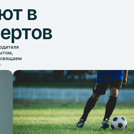
ют в
пертов
водителя
ытом,
освещаем
.