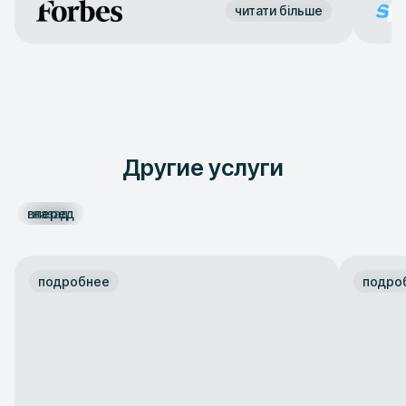
читати більше
Другие услуги
вперед
назад
подробнее
подро