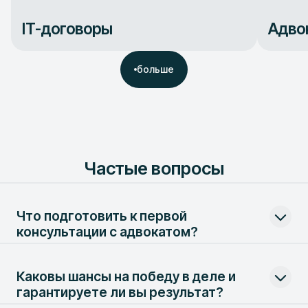
IT-договоры
Адво
больше
Частые вопросы
Что подготовить к первой
консультации с адвокатом?
Возьмите все доступные документы: договоры,
Каковы шансы на победу в деле и
переписку, протоколы, решения органов власти или
судов. Во всем остальном наши специалисты помогут и
гарантируете ли вы результат?
разберутся в процессе.