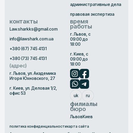
административные дела
правовая экспертиза
контакты
время
работы
Law.sharkks@gmail.com
г. Львов, с
info@lawshark.com.ua
09:00 до
18:00
+380 (67) 745 4131
г. Киев, с
+380 (73) 745 4131
09:00 до
18:00
(адрес)
г. Львов, ул. Академика
Игоря Юхновского, 27
г. Киев, ул. Деловая 1/2,
офис 53
uk
ru
филиалы
бюро
Львов
Киев
политика конфиденциальности
карта сайта