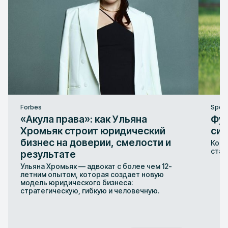
Forbes
Sport
«Акула права»: как Ульяна
Фут
Хромьяк строит юридический
сис
бизнес на доверии, смелости и
Конт
стаб
результате
Ульяна Хромьяк — адвокат с более чем 12-
летним опытом, которая создает новую
модель юридического бизнеса:
стратегическую, гибкую и человечную.