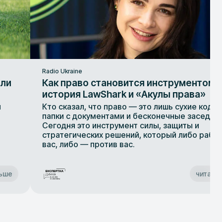
Radio Ukraine
или
Как право становится инструментом 
история LawShark и «Акулы права»
и
Кто сказал, что право — это лишь сухие кодек
папки с документами и бесконечные заседан
Сегодня это инструмент силы, защиты и
стратегических решений, который либо работ
вас, либо — против вас.
льше
читати 