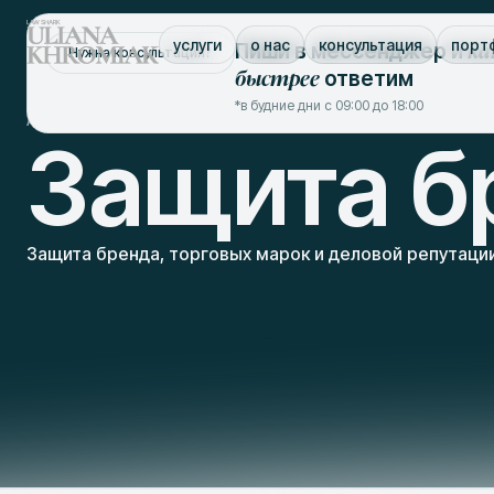
ка
услуги
о нас
консультация
порт
Пиши в мессенджер и
Нужна консультация?
быстрее
ответим
*в будние дни с 09:00 до 18:00
/
/
Адвокат Львов
услуги
защита интеллектуальной собственн
Защита б
Защита бренда, торговых марок и деловой репутации