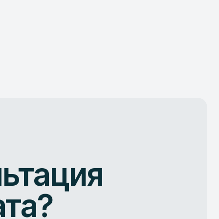
а
льтация
ата?