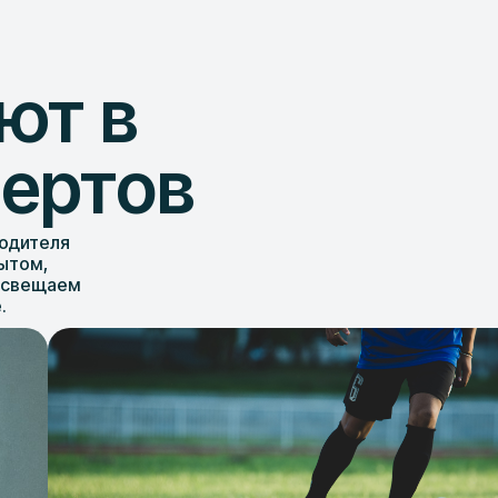
ют в
пертов
водителя
ытом,
освещаем
.