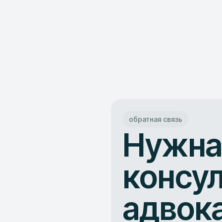
обратная связь
Нужн
консу
адвок