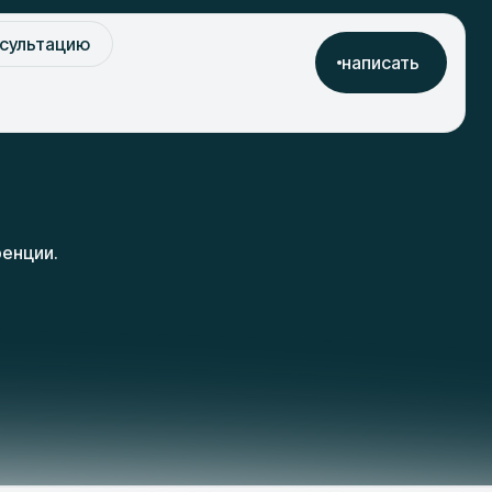
нсультацию
написать
ренции.