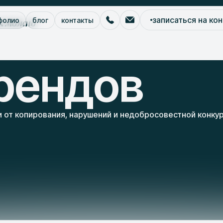
к можно
записаться на ко
фолио
блог
контакты
/
ости
защита брендов
рендов
 от копирования, нарушений и недобросовестной конку