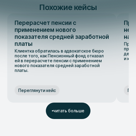
Похожие кейсы
Перерасчет пенсии с
При
применением нового
нед
показателя средней заработной
нар
платы
Практ
практ
Клиентка обратилась в адвокатское бюро
дела
после того, как Пенсионный фонд отказал
и кон
ей в перерасчете пенсии с применением
нового показателя средней заработной
платы.
Переглянути кейс
Пер
читать больше